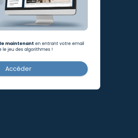
le maintenant
en entrant votre email
le jeu des algorithmes !
Accéder