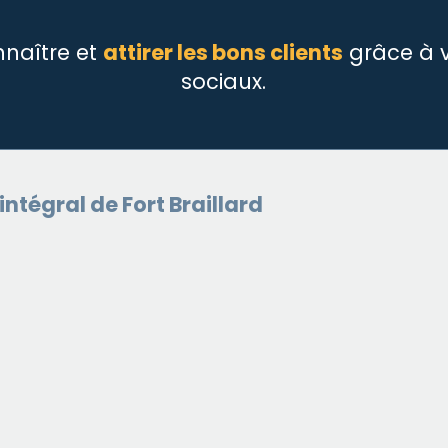
nnaître et
attirer les bons clients
grâce à 
sociaux.
tégral de Fort Braillard