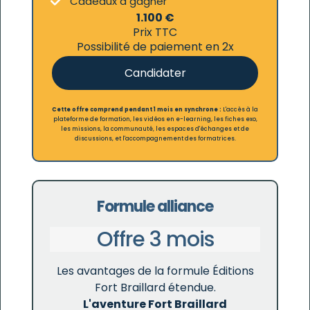
Cadeaux à gagner
1.100 €
Prix TTC
Possibilité de paiement en 2x
Candidater
Cette offre comprend pendant 1 mois en synchrone :
L'accès à la
plateforme de formation, les vidéos en e-learning, les fiches exo,
les missions, la communauté, les espaces d'échanges et de
discussions, et l'accompagnement des formatrices.
Formule alliance
Offre 3 mois
Les avantages de la formule Éditions
Fort Braillard étendue.
L'aventure Fort Braillard