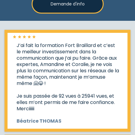
clients.
Demande d'info
Notre priorité est de rendre cette
formation accessible : elle est
proposée à un prix compétitif par
rapport au marché, compte tenu de la
qualité des contenus et de
l’accompagnement des formateurs.
Pour faciliter encore l'accès, nous
J’ai fait la formation Fort Braillard et c’est
offrons également des paiements en
le meilleur investissement dans la
plusieurs fois.
communication que j’ai pu faire. Grâce aux
expertes, Amandine et Coralie, je ne vois
Nous avons cependant observé qu'un
plus la communication sur les réseaux de la
investissement personnel et financier est
même façon, maintenant je m’amuse
souvent lié à un engagement plus profond
même 🤗😂 !
dans la formation.
Je suis passée de 92 vues à 25941 vues, et
elles m’ont permis de me faire confiance.
Merciiiiii
Béatrice THOMAS